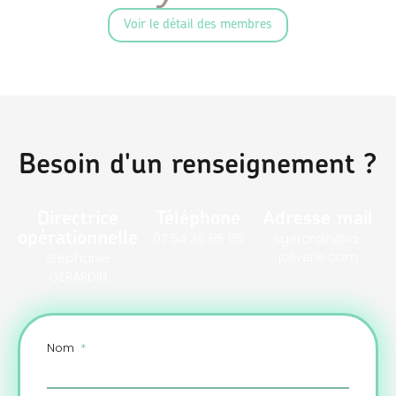
Voir le détail des membres
Besoin d'un renseignement ?
Directrice
Téléphone
Adresse mail
opérationnelle
07 54 36 65 65
sgerardin@la-
joliverie.com
Stéphanie
GERARDIN
Nom