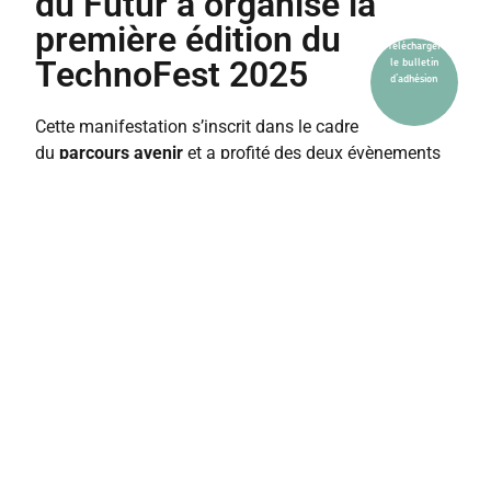
du Futur a organisé la
première édition du
Télécharger
TechnoFest 2025
le bulletin
d’adhésion
Cette manifestation s’inscrit dans le cadre
du
parcours avenir
et a profité des deux évènements
les
Olympiades des Sciences de l’Ingénieur
et
les
Génies de la construction
pour proposer à des
collégiens et lycéens visiteurs des
animations autour
de la technologie
.
Objectif : Apporter aux jeunes un éclairage sur
leur
orientation
et les possibilités offertes par les
sciences et techniques industrielles et promouvoir les
filières
sciences et technologies de l’industrie et du
développement durable (STI2D), sciences de
l’ingénieur (SI)
et
numérique et sciences
informatiques (NSI),
en échangeant avec des jeunes
lycéens, étudiants et des professionnels, en